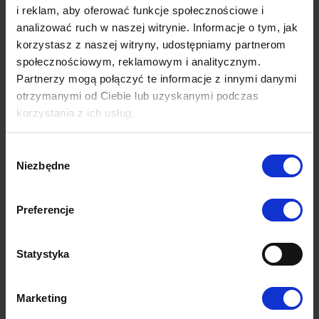
mieszkańców osiedla.
i reklam, aby oferować funkcje społecznościowe i
analizować ruch w naszej witrynie. Informacje o tym, jak
Każde nowe mieszkanie w budynku wielorodzinnym posiada
komórkę lokatorską – piwnicę o powierzchni od 3 do 5 m. kw.
korzystasz z naszej witryny, udostępniamy partnerom
Na osiedlu Sikorskiego występują
mieszkania z miejscem
społecznościowym, reklamowym i analitycznym.
postojowym
ogólnodostępnymi nie przypisanymi konkretnie
Partnerzy mogą połączyć te informacje z innymi danymi
do mieszkań.
otrzymanymi od Ciebie lub uzyskanymi podczas
korzystania z ich usług.
Dziękujemy za wiadomość
Wybór
Niezbędne
zgody
Skontaktujemy się z Tobą tak szybko jak to możliwe.
Preferencje
Statystyka
Marketing