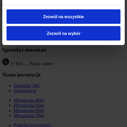
Jesteśmy członkiem
Siedziba firmy
Zezwól na wszystkie
BOZ Development
Bijoś, Ostrowski, Zgórski Sp. K.
Zezwól na wybór
ul. Geodetów 3, 35-328 Rzeszów
NIP: 8133457889
Sprzedaż mieszkań
17 850
...
Pokaż numer
Nasze inwestycje
Strażacka 54G
Staromieście
Mieszkania 40m²
Mieszkania 50m²
Mieszkania 60m²
Mieszkania 70m²
Polityka prywatności