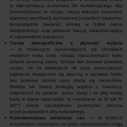
to najczarniejszy scenariusz dla wynajmującego. Aby
zminimalizować to ryzyko, należy wdrożyć procedurę
starannej weryfikacji dochodowej przyszłych lokatorów,
bezwzględnie zawierać umowy w trybie najmu
okazjonalnego oraz pobierać kaucję zabezpieczającą
w odpowiedniej wysokości.
Trendy demograficzne a płynność wyjścia
— w mniejszych, wyludniających się ośrodkach
miejskich niska cena zakupu nieruchomości bywa
jedynie pozorną zaletą. Istnieje tam bowiem poważne
ryzyko, że za kilkanaście lat baza potencjalnych
najemców drastycznie się skurczy, a sprzedaż lokalu
bez bolesnej obniżki ceny okaże się niemożliwa.
Dlatego tak zwaną strategię wyjścia z inwestycji
(odpowiedź na pytanie: „komu, kiedy i za jaką kwotę
będę w stanie odsprzedać to mieszkanie za 10 lub 15
lat?”) należy szczegółowo przemyśleć jeszcze
przed podpisaniem aktu notarialnego.
Krótkoterminowa zmienność cen
— w krótkich
horyzontach czasowych na rynku nieruchomości mogą