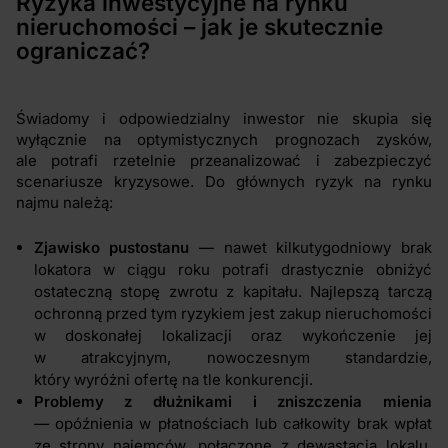
Ryzyka inwestycyjne na rynku
nieruchomości – jak je skutecznie
ograniczać?
Świadomy i odpowiedzialny inwestor nie skupia się
wyłącznie na optymistycznych prognozach zysków,
ale potrafi rzetelnie przeanalizować i zabezpieczyć
scenariusze kryzysowe. Do głównych ryzyk na rynku
najmu należą:
Zjawisko pustostanu
— nawet kilkutygodniowy brak
lokatora w ciągu roku potrafi drastycznie obniżyć
ostateczną stopę zwrotu z kapitału. Najlepszą tarczą
ochronną przed tym ryzykiem jest zakup nieruchomości
w doskonałej lokalizacji oraz wykończenie jej
w atrakcyjnym, nowoczesnym standardzie,
który wyróżni ofertę na tle konkurencji.
Problemy z dłużnikami i zniszczenia mienia
— opóźnienia w płatnościach lub całkowity brak wpłat
ze strony najemców, połączone z dewastacją lokalu,