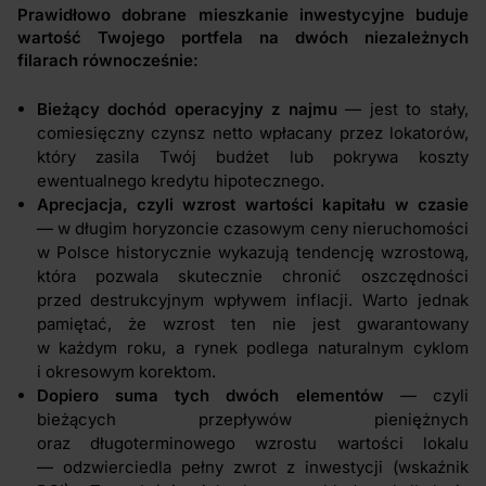
Prawidłowo dobrane mieszkanie inwestycyjne buduje
wartość Twojego portfela na dwóch niezależnych
filarach równocześnie:
Bieżący dochód operacyjny z najmu
— jest to stały,
comiesięczny czynsz netto wpłacany przez lokatorów,
który zasila Twój budżet lub pokrywa koszty
ewentualnego kredytu hipotecznego.
Aprecjacja, czyli wzrost wartości kapitału w czasie
— w długim horyzoncie czasowym ceny nieruchomości
w Polsce historycznie wykazują tendencję wzrostową,
która pozwala skutecznie chronić oszczędności
przed destrukcyjnym wpływem inflacji. Warto jednak
pamiętać, że wzrost ten nie jest gwarantowany
w każdym roku, a rynek podlega naturalnym cyklom
i okresowym korektom.
Dopiero suma tych dwóch elementów
— czyli
bieżących przepływów pieniężnych
oraz długoterminowego wzrostu wartości lokalu
— odzwierciedla pełny zwrot z inwestycji (wskaźnik