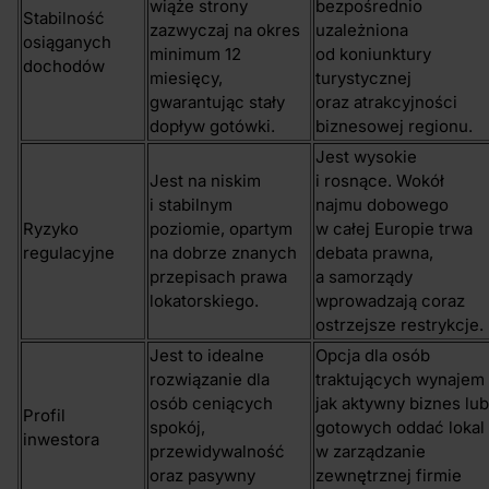
wiąże strony
bezpośrednio
Stabilność
zazwyczaj na okres
uzależniona
osiąganych
minimum 12
od koniunktury
dochodów
miesięcy,
turystycznej
gwarantując stały
oraz atrakcyjności
dopływ gotówki.
biznesowej regionu.
Jest wysokie
Jest na niskim
i rosnące. Wokół
i stabilnym
najmu dobowego
Ryzyko
poziomie, opartym
w całej Europie trwa
regulacyjne
na dobrze znanych
debata prawna,
przepisach prawa
a samorządy
lokatorskiego.
wprowadzają coraz
ostrzejsze restrykcje.
Jest to idealne
Opcja dla osób
rozwiązanie dla
traktujących wynajem
osób ceniących
jak aktywny biznes lub
Profil
spokój,
gotowych oddać lokal
inwestora
przewidywalność
w zarządzanie
oraz pasywny
zewnętrznej firmie