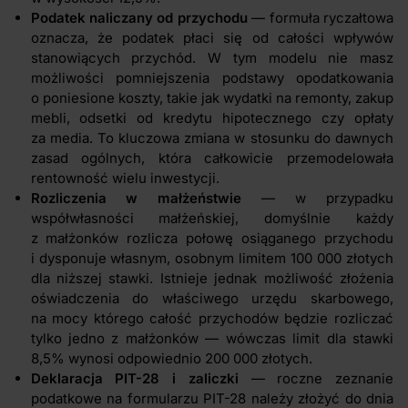
Podatek naliczany od przychodu
— formuła ryczałtowa
oznacza, że podatek płaci się od całości wpływów
stanowiących przychód. W tym modelu nie masz
możliwości pomniejszenia podstawy opodatkowania
o poniesione koszty, takie jak wydatki na remonty, zakup
mebli, odsetki od kredytu hipotecznego czy opłaty
za media. To kluczowa zmiana w stosunku do dawnych
zasad ogólnych, która całkowicie przemodelowała
rentowność wielu inwestycji.
Rozliczenia w małżeństwie
— w przypadku
współwłasności małżeńskiej, domyślnie każdy
z małżonków rozlicza połowę osiąganego przychodu
i dysponuje własnym, osobnym limitem 100 000 złotych
dla niższej stawki. Istnieje jednak możliwość złożenia
oświadczenia do właściwego urzędu skarbowego,
na mocy którego całość przychodów będzie rozliczać
tylko jedno z małżonków — wówczas limit dla stawki
8,5% wynosi odpowiednio 200 000 złotych.
Deklaracja PIT-28 i zaliczki
— roczne zeznanie
podatkowe na formularzu PIT-28 należy złożyć do dnia