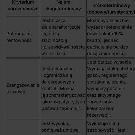
Kryterium
Najem
krótkoterminowy
porównawcze
długoterminowy
(dobowy/turystyczny
Jest niższa,
Może być znacznie
ale charakteryzuje
wyższa (potencjalnie
Potencjalna
się dużą
nawet około 10%
rentowność
stabilnością
brutto), jednak
i przewidywalnością
cechuje się bardzo
w skali roku.
dużą zmiennością.
Jest bardzo wysokie.
Jest minimalne
Wymaga stałej obsługi
i ogranicza się
gości, regularnego
do okresowych
sprzątania, prania,
Zaangażowanie
kontroli. Można
wymiany pościeli
czasowe
ją scharakteryzować
oraz aktywnego
jako inwestycję typu
zarządzania
„ustaw i zapomnij”.
kalendarzem
rezerwacji.
Jest wysoka,
Wykazuje silną
ponieważ umowa
sezonowość i jest