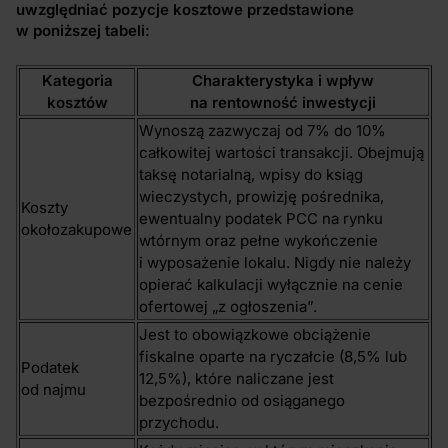
uwzględniać pozycje kosztowe przedstawione
w poniższej tabeli:
Kategoria
Charakterystyka i wpływ
kosztów
na rentowność inwestycji
Wynoszą zazwyczaj od 7% do 10%
całkowitej wartości transakcji. Obejmują
taksę notarialną, wpisy do ksiąg
wieczystych, prowizję pośrednika,
Koszty
ewentualny podatek PCC na rynku
okołozakupowe
wtórnym oraz pełne wykończenie
i wyposażenie lokalu. Nigdy nie należy
opierać kalkulacji wyłącznie na cenie
ofertowej „z ogłoszenia”.
Jest to obowiązkowe obciążenie
fiskalne oparte na ryczałcie (8,5% lub
Podatek
12,5%), które naliczane jest
od najmu
bezpośrednio od osiąganego
przychodu.