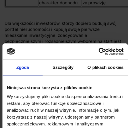
charakter dochodu.
za prowizję.
Dla większości inwestorów, którzy dopiero budują swój
portfel nieruchomości i kupują swoje pierwsze
mieszkanie inwestycyjne, zdecydowanie
bezpieczniejszym i rozsądniejszym wyborem na start jest
najem długoterminowy. Generuje on znacznie mniej
codziennej pracy, minimalizuje ryzyko nagłego braku
płynności i pozwala na spokojne zdobycie niezbędnego
doświadczenia rynkowego.
Zgoda
Szczegóły
O plikach cookies
Jakie mieszkanie pod inwestycję
wybrać? Kluczowe kryteria sukcesu
Niniejsza strona korzysta z plików cookie
Wykorzystujemy pliki cookie do spersonalizowania treści i
reklam, aby oferować funkcje społecznościowe i
Aby zminimalizować ryzyko pustostanu i zapewnić sobie
analizować ruch w naszej witrynie. Informacje o tym, jak
stały dopływ lojalnych najemców, wybór lokalu musi
opierać się na twardych parametrach rynkowych.
korzystasz z naszej witryny, udostępniamy partnerom
Statystyki pokazują, że największą szansę
społecznościowym, reklamowym i analitycznym.