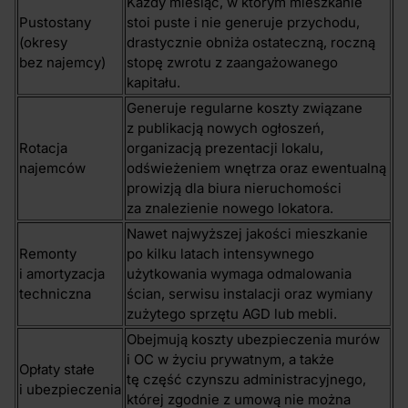
Każdy miesiąc, w którym mieszkanie
Pustostany
stoi puste i nie generuje przychodu,
(okresy
drastycznie obniża ostateczną, roczną
bez najemcy)
stopę zwrotu z zaangażowanego
kapitału.
Generuje regularne koszty związane
z publikacją nowych ogłoszeń,
Rotacja
organizacją prezentacji lokalu,
najemców
odświeżeniem wnętrza oraz ewentualną
prowizją dla biura nieruchomości
za znalezienie nowego lokatora.
Nawet najwyższej jakości mieszkanie
Remonty
po kilku latach intensywnego
i amortyzacja
użytkowania wymaga odmalowania
techniczna
ścian, serwisu instalacji oraz wymiany
zużytego sprzętu AGD lub mebli.
Obejmują koszty ubezpieczenia murów
i OC w życiu prywatnym, a także
Opłaty stałe
tę część czynszu administracyjnego,
i ubezpieczenia
której zgodnie z umową nie można