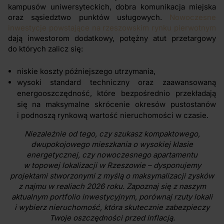
kampusów uniwersyteckich, dobra komunikacja miejska
oraz sąsiedztwo punktów usługowych.
Nowoczesne
inwestycje powstające na rzeszowskim rynku pierwotnym
dają inwestorom dodatkowy, potężny atut przetargowy
do których zalicz się:
niskie koszty późniejszego utrzymania,
wysoki standard techniczny oraz zaawansowaną
energooszczędność, które bezpośrednio przekładają
się na maksymalne skrócenie okresów pustostanów
i podnoszą rynkową wartość nieruchomości w czasie.
Niezależnie od tego, czy szukasz kompaktowego,
dwupokojowego mieszkania o wysokiej klasie
energetycznej, czy nowoczesnego apartamentu
w topowej lokalizacji w Rzeszowie – dysponujemy
projektami stworzonymi z myślą o maksymalizacji zysków
z najmu w realiach 2026 roku. Zapoznaj się z naszym
aktualnym portfolio inwestycyjnym, porównaj rzuty lokali
i wybierz nieruchomość, która skutecznie zabezpieczy
Twoje oszczędności przed inflacją.