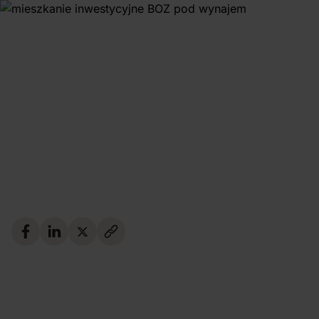
23.05.2026
Mieszkanie inwestycyjne
— jak wybrać i czy to się
opłaca?