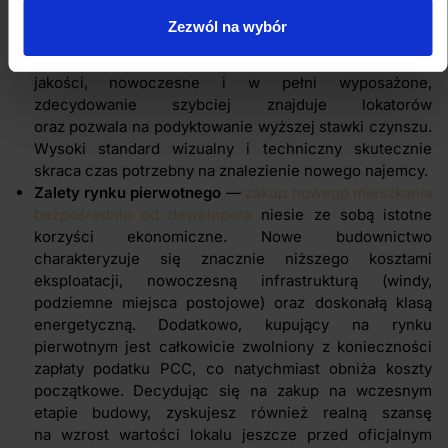
do utrzymania ciągłości najmu.
Zezwól na wybór
Standard wykończenia i gotowość operacyjna
— mieszkanie wykończone materiałami wysokiej
jakości, nowoczesne i w pełni wyposażone,
zdecydowanie szybciej znajduje lokatorów
oraz pozwala na podyktowanie wyższej stawki czynszu.
Wysoki standard wizualny i techniczny skutecznie
skraca czas potrzebny na znalezienie nowego najemcy.
Zalety rynku pierwotnego
—
zakup nowego mieszkania
bezpośrednio od dewelopera
niesie ze sobą istotne
korzyści ekonomiczne. Nowe budownictwo
charakteryzuje się znacznie niższego kosztami
eksploatacji, nowoczesną infrastrukturą (windy,
podziemne miejsca postojowe) oraz doskonałą klasą
energetyczną. Dodatkowo, kupujący na rynku
pierwotnym jest całkowicie zwolniony z konieczności
zapłaty podatku PCC, co natychmiast obniża koszty
początkowe. Decydując się na zakup na wczesnym
etapie budowy, zyskujesz również realną szansę
na wzrost wartości lokalu jeszcze przed oficjalnym