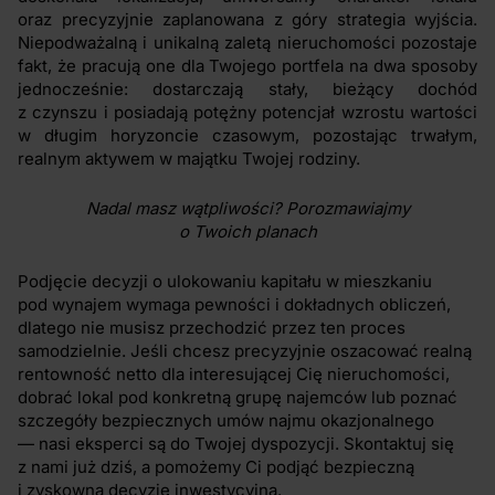
oraz precyzyjnie zaplanowana z góry strategia wyjścia.
Niepodważalną i unikalną zaletą nieruchomości pozostaje
fakt, że pracują one dla Twojego portfela na dwa sposoby
jednocześnie: dostarczają stały, bieżący dochód
z czynszu i posiadają potężny potencjał wzrostu wartości
w długim horyzoncie czasowym, pozostając trwałym,
realnym aktywem w majątku Twojej rodziny.
Nadal masz wątpliwości? Porozmawiajmy
o Twoich planach
Podjęcie decyzji o ulokowaniu kapitału w mieszkaniu
pod wynajem wymaga pewności i dokładnych obliczeń,
dlatego nie musisz przechodzić przez ten proces
samodzielnie. Jeśli chcesz precyzyjnie oszacować realną
rentowność netto dla interesującej Cię nieruchomości,
dobrać lokal pod konkretną grupę najemców lub poznać
szczegóły bezpiecznych umów najmu okazjonalnego
— nasi eksperci są do Twojej dyspozycji. Skontaktuj się
z nami już dziś, a pomożemy Ci podjąć bezpieczną
i zyskowną decyzję inwestycyjną.