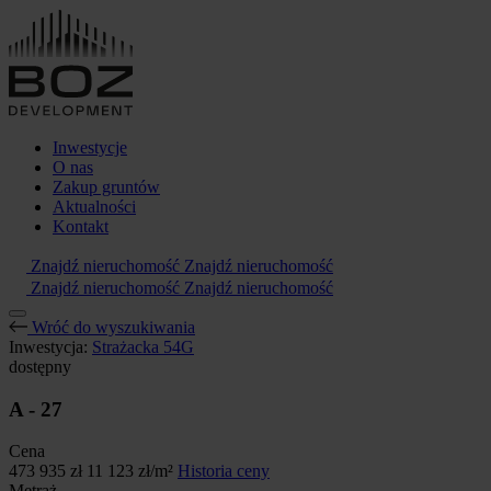
Inwestycje
O nas
Zakup gruntów
Aktualności
Kontakt
Znajdź nieruchomość
Znajdź nieruchomość
Znajdź nieruchomość
Znajdź nieruchomość
Wróć do wyszukiwania
Inwestycja:
Strażacka 54G
dostępny
A - 27
Cena
473 935 zł
11 123 zł/m²
Historia ceny
Metraż