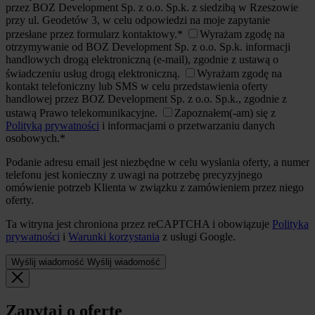
przez BOZ Development Sp. z o.o. Sp.k. z siedzibą w Rzeszowie
przy ul. Geodetów 3, w celu odpowiedzi na moje zapytanie
przesłane przez formularz kontaktowy.*
Wyrażam zgodę na
otrzymywanie od BOZ Development Sp. z o.o. Sp.k. informacji
handlowych drogą elektroniczną (e-mail), zgodnie z ustawą o
świadczeniu usług drogą elektroniczną.
Wyrażam zgodę na
kontakt telefoniczny lub SMS w celu przedstawienia oferty
handlowej przez BOZ Development Sp. z o.o. Sp.k., zgodnie z
ustawą Prawo telekomunikacyjne.
Zapoznałem(-am) się z
Polityką prywatności
i informacjami o przetwarzaniu danych
osobowych.*
Podanie adresu email jest niezbędne w celu wysłania oferty, a numer
telefonu jest konieczny z uwagi na potrzebę precyzyjnego
omówienie potrzeb Klienta w związku z zamówieniem przez niego
oferty.
Ta witryna jest chroniona przez reCAPTCHA i obowiązuje
Polityka
prywatności
i
Warunki korzystania
z usługi Google.
Wyślij wiadomość
Wyślij wiadomość
Zapytaj o ofertę