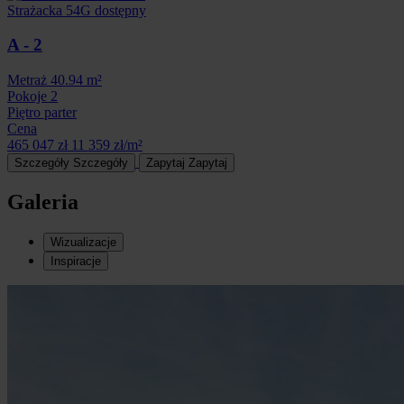
Strażacka 54G
dostępny
A - 2
Metraż
40.94 m²
Pokoje
2
Piętro
parter
Cena
465 047 zł
11 359 zł/m²
Szczegóły
Szczegóły
Zapytaj
Zapytaj
Galeria
Wizualizacje
Inspiracje