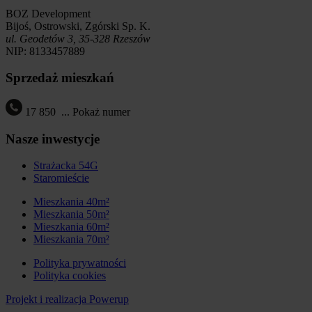
BOZ Development
Bijoś, Ostrowski, Zgórski Sp. K.
ul. Geodetów 3, 35-328 Rzeszów
NIP: 8133457889
Sprzedaż mieszkań
17 850
...
Pokaż numer
Nasze inwestycje
Strażacka 54G
Staromieście
Mieszkania 40m²
Mieszkania 50m²
Mieszkania 60m²
Mieszkania 70m²
Polityka prywatności
Polityka cookies
Projekt i realizacja Powerup