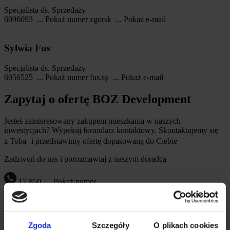
Specjalista ds. Sprzedaży
6096093
...
Pokaż numer
zgorsk
...
Pokaż e-mail
Sylwia Fus
Specjalista ds. Sprzedaży
6056525
...
Pokaż numer
fus.sy
...
Pokaż e-mail
Zapytaj o ofertę BOZ Development
Jesteś zainteresowany zakupem mieszkania w naszych
inwestycjach? Wypełnij formularz kontaktowy. Skontaktujemy się
z Tobą i przedstawimy ofertę dopasowaną do Ciebie
Zadzwoń do nas i porozmawiaj z naszym doradcą
17 850
...
Pokaż numer
Imię*
Nazwisko*
Zgoda
Szczegóły
O plikach cookies