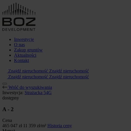
Inwestycje
O nas
Zakup gruntów
Aktualności
Kontakt
Znajdź nieruchomość
Znajdź nieruchomość
Znajdź nieruchomość
Znajdź nieruchomość
Wróć do wyszukiwania
Inwestycja:
Strażacka 54G
dostępny
A - 2
Cena
465 047 zł
11 359 zł/m²
Historia ceny
Metraż