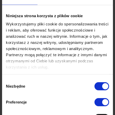
Adres e-mail*
Telefon*
Niniejsza strona korzysta z plików cookie
Wiadomość*
Wykorzystujemy pliki cookie do spersonalizowania treści
i reklam, aby oferować funkcje społecznościowe i
analizować ruch w naszej witrynie. Informacje o tym, jak
korzystasz z naszej witryny, udostępniamy partnerom
społecznościowym, reklamowym i analitycznym.
Partnerzy mogą połączyć te informacje z innymi danymi
otrzymanymi od Ciebie lub uzyskanymi podczas
Wyrażam zgodę na przetwarzanie moich danych osobowych
korzystania z ich usług.
przez BOZ Development Sp. z o.o. Sp.k. z siedzibą w Rzeszowie
przy ul. Geodetów 3, w celu odpowiedzi na moje zapytanie
przesłane przez formularz kontaktowy.*
Wybór
Wyrażam zgodę na otrzymywanie od BOZ Development Sp.
Niezbędne
zgody
z o.o. Sp.k. informacji handlowych drogą elektroniczną (e-mail),
zgodnie z ustawą o świadczeniu usług drogą elektroniczną.
Wyrażam zgodę na kontakt telefoniczny lub SMS w celu
Preferencje
przedstawienia oferty handlowej przez BOZ Development Sp. z
o.o. Sp.k., zgodnie z ustawą Prawo telekomunikacyjne.
Zapoznałem(-am) się z
Polityką prywatności
i informacjami o