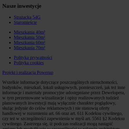
Nasze inwestycje
Strażacka 54G
Staromieście
Mieszkania 40m²
Mieszkania 50m²
Mieszkania 60m²
Mieszkania 70m²
Polityka prywatności
Polityka cookies
Projekt i realizacja Powerup
Wszelkie informacje dotyczące poszczególnych nieruchomości,
budynków, mieszkań, lokali usługowych, pomieszczeń, jak też inne
informacje i materiały promocyjne udostępniane przez Dewelopera,
w tym prezentowane wizualizacje i opisy realizowanych tudzież
planowanych inwestycji mają wyłącznie charakter poglądowy,
służąc jedynie do celów reklamowych i nie stanowią oferty
handlowej w rozumieniu art. 66 oraz art. 611 Kodeksu cywilnego,
czy też w szczególności zapewnienia w myśl art. 5561 §2 Kodeksu
cywilnego. Zastrzega się, iż podczas realizacji mogą nastąpić
zmiany lub modyfikacje w szczególności w zakresie architektury,