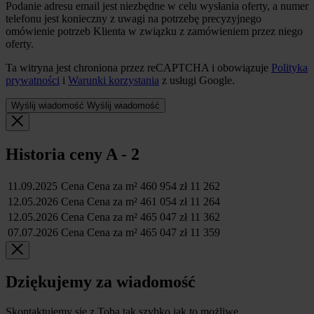
Podanie adresu email jest niezbędne w celu wysłania oferty, a numer
telefonu jest konieczny z uwagi na potrzebę precyzyjnego
omówienie potrzeb Klienta w związku z zamówieniem przez niego
oferty.
Ta witryna jest chroniona przez reCAPTCHA i obowiązuje
Polityka
prywatności
i
Warunki korzystania
z usługi Google.
Wyślij wiadomość
Wyślij wiadomość
Historia ceny
A - 2
11.09.2025
Cena
Cena za m²
460 954 zł
11 262
12.05.2026
Cena
Cena za m²
461 054 zł
11 264
12.05.2026
Cena
Cena za m²
465 047 zł
11 362
07.07.2026
Cena
Cena za m²
465 047 zł
11 359
Dziękujemy za wiadomość
Skontaktujemy się z Tobą tak szybko jak to możliwe.